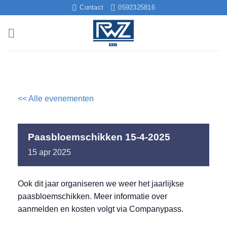
Ga
Contact
0592325816
naar
inhoud
<< Alle evenementen
Paasbloemschikken 15-4-2025
15
apr
2025
Ook dit jaar organiseren we weer het jaarlijkse
paasbloemschikken. Meer informatie over
aanmelden en kosten volgt via Companypass.