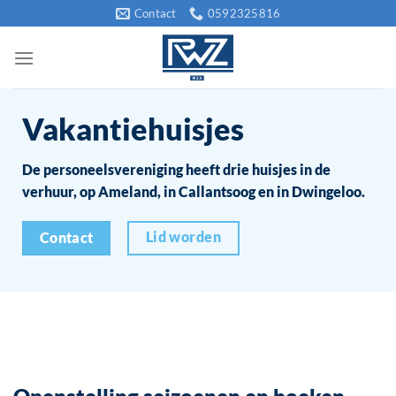
Ga
Contact
0592325816
naar
inhoud
Vakantiehuisjes
De personeelsvereniging heeft drie huisjes in de
verhuur, op Ameland, in Callantsoog en in Dwingeloo.
Lid worden
Contact