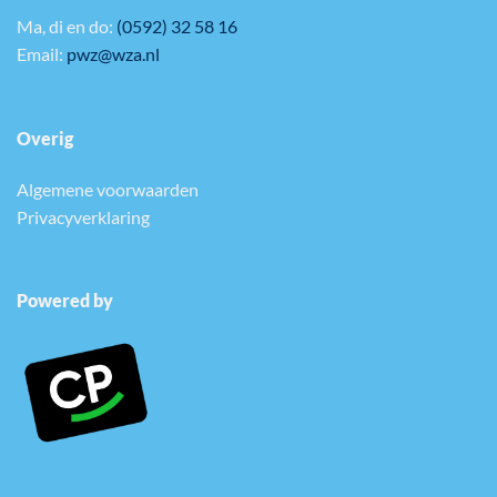
Ma, di en do:
(0592) 32 58 16
Email:
pwz@wza.nl
Overig
Algemene voorwaarden
Privacyverklaring
Powered by