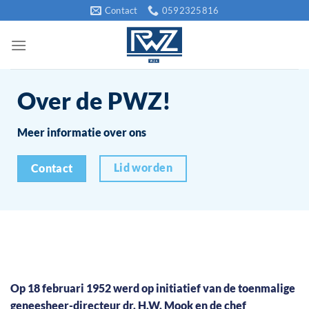
Ga
Contact
0592325816
naar
inhoud
Over de PWZ!
Meer informatie over ons
Lid worden
Contact
Op 18 februari 1952 werd op initiatief van de toenmalige
geneesheer-directeur dr. H.W. Mook en de chef