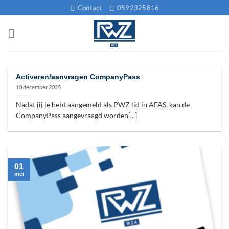
Ga
Contact
0592325816
naar
inhoud
Activeren/aanvragen CompanyPass
10 december 2025
Nadat jij je hebt aangemeld als PWZ lid in AFAS, kan de
CompanyPass aangevraagd worden[...]
01
mei