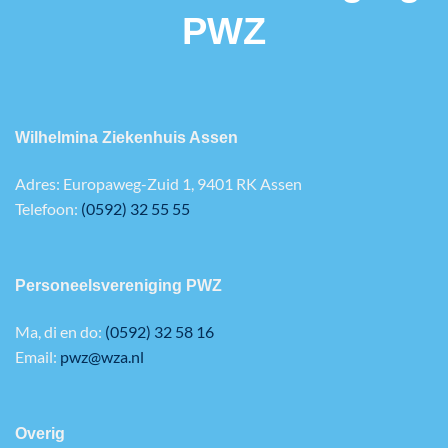
PWZ
Wilhelmina Ziekenhuis Assen
Adres: Europaweg-Zuid 1, 9401 RK Assen
Telefoon:
(0592) 32 55 55
Personeelsvereniging PWZ
Ma, di en do:
(0592) 32 58 16
Email:
pwz@wza.nl
Overig