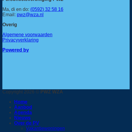
Ma, di en do:
(0592) 32 58 16
Email:
pwz@wza.nl
Overig
Algemene voorwaarden
Privacyverklaring
Powered by
Copyright 2026 ©
PWZ WZA
Home
Aanbod
Agenda
Nieuws
Over de PV
Vakantiewoningen