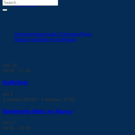
Lid worden
Recent Posts
Activeren/aanvragen CompanyPass
Nieuwe website en ledenpas
Aankomende evenementen
sep
26
10:00
-
12:30
Golfclinic
okt
1
1 oktober |08:00
-
4 oktober |17:00
Stedentrip Metz en Nancy
okt
17
20:00
-
23:00